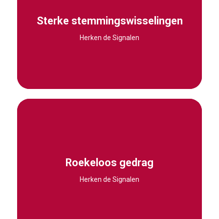
Ze zijn ongewoon verdrietig of depressief of zijn
ongewoon gelukkig of tevreden na een periode
Sterke stemmingswisselingen
van ernstige depressie. Extreme stemmingen
Herken de Signalen
lijken elkaar telkens af te wisselen.
“Mensen noemden hem altijd een waaghals die
de hele tijd zulke gevaarlijke dingen deed. Hij
reed altijd te snel, begon dan te drinken en te
Roekeloos gedrag
rijden. Toen ik erachter kwam dat hij met zijn
Herken de Signalen
auto crashte, wist ik niet zeker of het gewoon
een ongeluk was.”