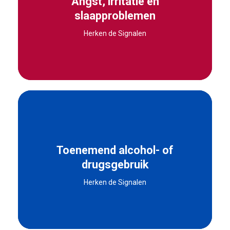
Angst, irritatie en
Ze lijkt bijna altijd in paniek te raken.”
slaapproblemen
Herken de Signalen
Ze lijken nerveus, angstig of bezorgd.
“Vroeger kwamen we een keer per week samen
voor een biertje, toen ontdekte ik dat hij elke
Toenemend alcohol- of
avond dronken naar huis reed, en ik besefte dat
drugsgebruik
niet alleen de alcohol het probleem was. Hij
Herken de Signalen
probeerde zichzelf pijn te doen.”