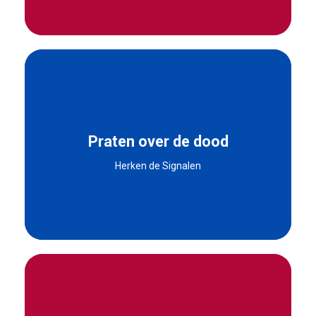
Mijn vriend zei altijd dingen als:
”Ik kan er gewoon
niet meer tegen, ik wil er gewoon een einde aan
maken.”
Praten over de dood
Herken de Signalen
Hun uitspraken kunnen subtiel of vaag zijn. Maar
kunnen ook enorm direct zijn.