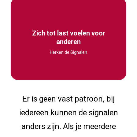
“Ik denk dat ze beter af zijn zonder mij.”
Zich tot last voelen voor
Ze praten erover dat ze een last zijn voor anderen.
anderen
En zijn van mening dat hun bestaan ​​een last is
Herken de Signalen
voor familie, vrienden en/of de samenleving.
Er is geen vast patroon, bij
iedereen kunnen de signalen
anders zijn. Als je meerdere