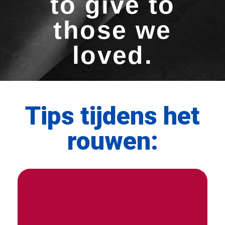
to give to
those we
loved.
Tips tijdens het
rouwen:
Praat erover
Sociale steun is een van de belangrijkste manieren
om goed om te gaan met het verlies van een