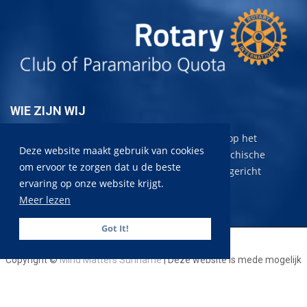
WIE ZIJN WIJ
Mind Matters Foundation Suriname
is gericht op het
Deze website maakt gebruik van cookies
voorkomen, verminderen en tenietdoen van psychische
om ervoor te zorgen dat u de beste
problematiek. In het bijzonder zal de aandacht gericht
ervaring op onze website krijgt.
worden op suïcidepreventie.
Meer lezen
Got It!
Copyright ©
Mind Matters Suriname
| Deze website is mede mogelijk
gemaakt door onze sponsor
Rotary Club of Paramaribo Quota
Over ons
Disclaimer
Contact ons