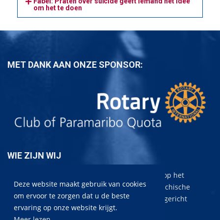
Fabel: Praten over suïcide geeft iemand het idee
om het te doen
MET DANK AAN ONZE SPONSOR:
WIE ZIJN WIJ
Mind Matters Foundation Suriname
is gericht op het
Deze website maakt gebruik van cookies
voorkomen, verminderen en tenietdoen van psychische
om ervoor te zorgen dat u de beste
problematiek. In het bijzonder zal de aandacht gericht
ervaring op onze website krijgt.
worden op suïcidepreventie.
Meer lezen