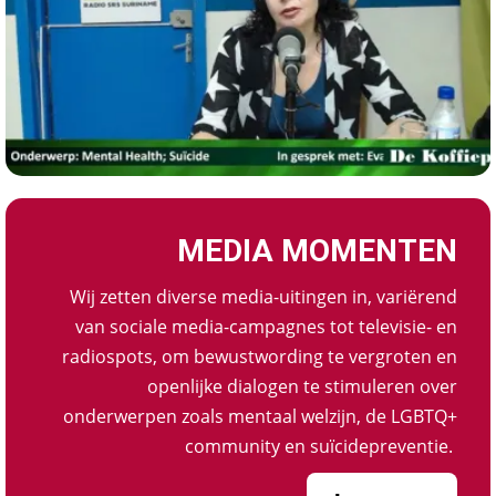
MEDIA MOMENTEN
Wij zetten diverse media-uitingen in, variërend
van sociale media-campagnes tot televisie- en
radiospots, om bewustwording te vergroten en
openlijke dialogen te stimuleren over
onderwerpen zoals mentaal welzijn, de LGBTQ+
community en suïcidepreventie.